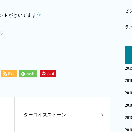
ビ
ントがきいてます
ラ
20
RSS
feedly
Pin it
20
20
20
ターコイズストーン
20
20