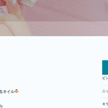
ピ
ニ
るネイル
キ