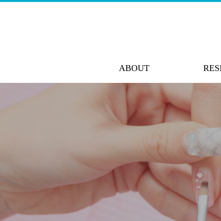
ABOUT
RES