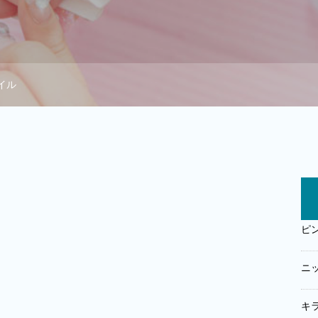
イル
ピ
ニ
キ