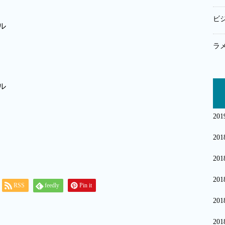
ビ
ラ
20
20
20
20
RSS
feedly
Pin it
20
20