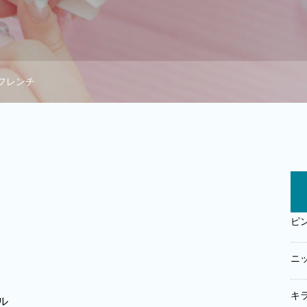
フレンチ
ピ
ニ
キ