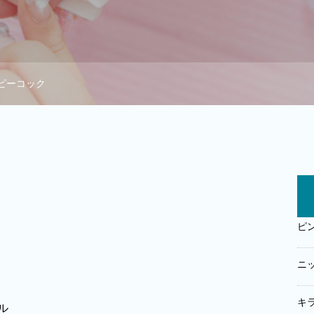
ピーコック
ピ
ニ
キ