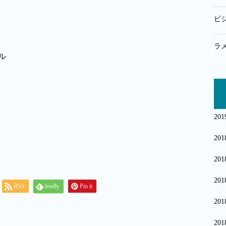
ビ
ラ
20
20
20
20
RSS
feedly
Pin it
20
20