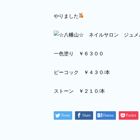
やりました
一色塗り ￥６３００
ピーコック ￥４３０/本
ストーン ￥２１０/本
Tweet
Share
Hatena
Pocket