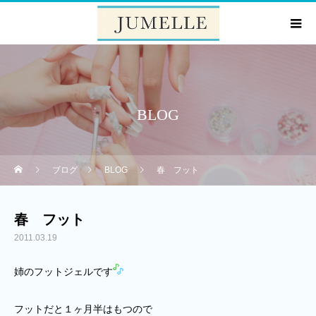
BLOG
ブログ
BLOG
春 フット
春 フット
2011.03.19
姉のフットジェルです
フットだと１ヶ月半はもつので