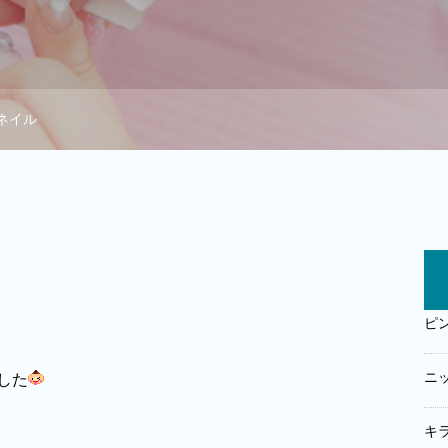
ネイル
ピ
ニ
した
キ