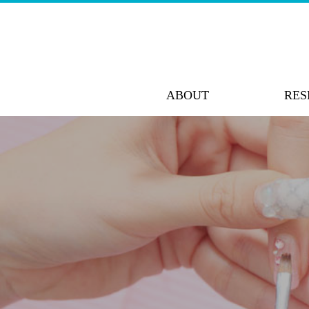
ABOUT
RES