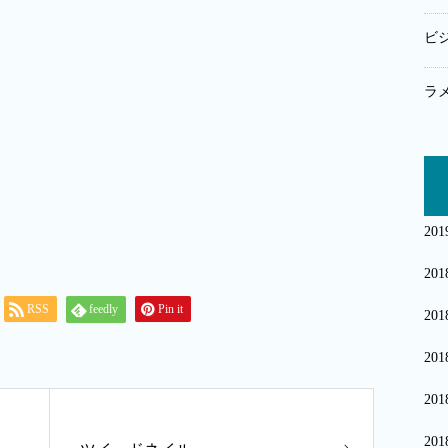
ビ
ラ
20
20
RSS
feedly
Pin it
20
20
20
20