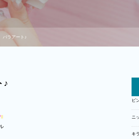
 バラアート♪
♪
ピ
ニ
キ