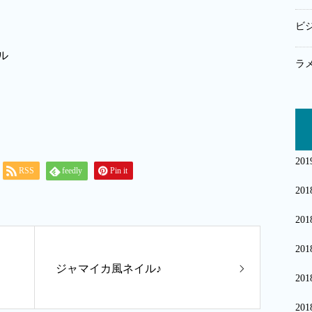
ビ
ラ
20
RSS
feedly
Pin it
20
20
20
ジャマイカ風ネイル♪
20
20