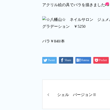
アクリル絵の具でバラを描きました
グラデーション ￥5250
バラ￥840/本
Tweet
Share
Hatena
Pocket
シェル バージョンⅡ