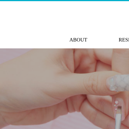
ABOUT
RES