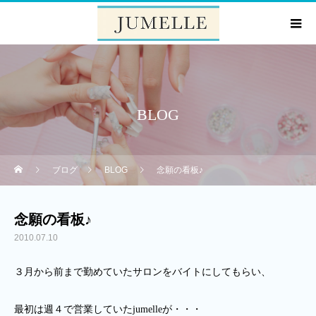
BLOG
ブログ
BLOG
念願の看板♪
念願の看板♪
2010.07.10
３月から前まで勤めていたサロンをバイトにしてもらい、
最初は週４で営業していたjumelleが・・・