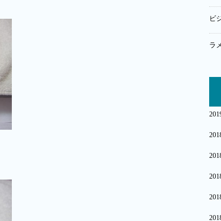
ビ
ラ
20
20
20
20
20
20