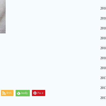
20
20
20
20
20
20
20
20
20
RSS
feedly
Pin it
20