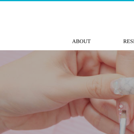
ABOUT
RES