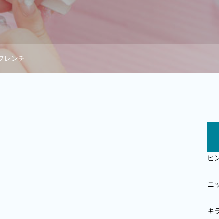
フレンチ
ピ
ニ
キ