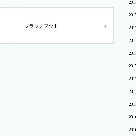
20
20
ブラックフット
20
20
20
20
20
20
20
20
20