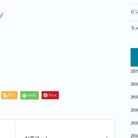
ビ
ラ
20
20
RSS
feedly
Pin it
20
20
20
20