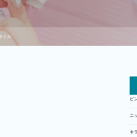
ネイル
ピ
ニ
キ