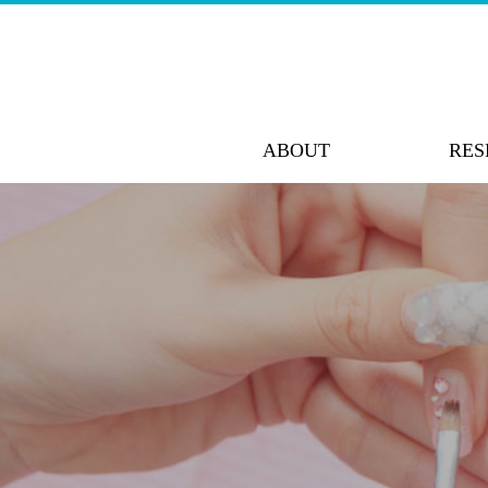
ABOUT
RES