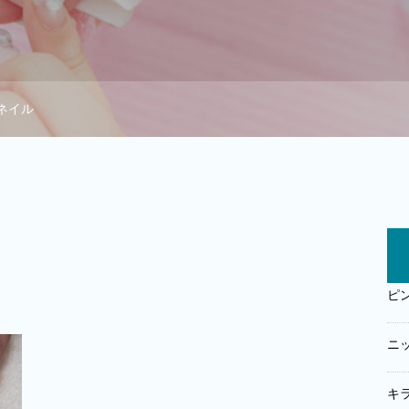
ネイル
ピ
ニ
キ