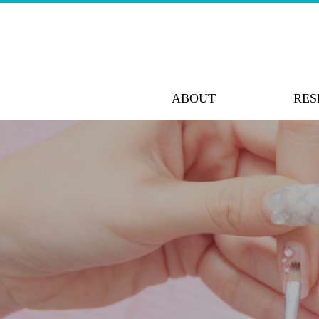
ABOUT
RES