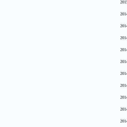
20
20
20
20
20
20
20
20
20
20
20