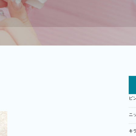
ピ
ニ
キ