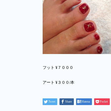
フット ¥７０００
アート ¥３００/本
Tweet
Share
Hatena
Pocket