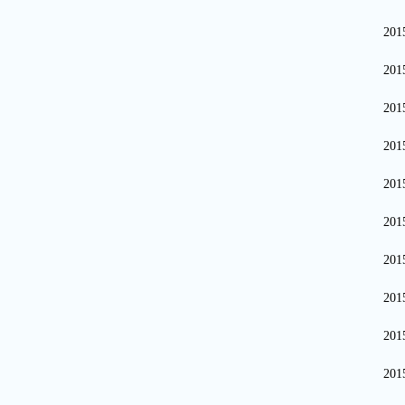
20
20
20
20
20
20
20
20
20
20