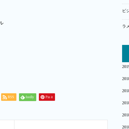
ビ
ラ
20
20
20
RSS
feedly
Pin it
20
20
20