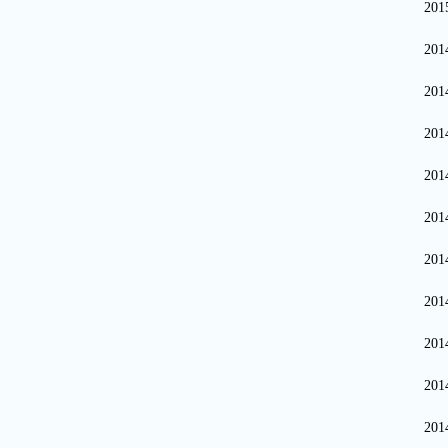
20
20
20
20
20
20
20
20
20
20
20