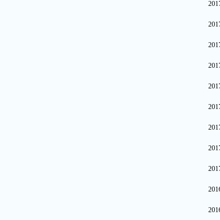
20
20
20
20
20
20
20
20
20
20
20