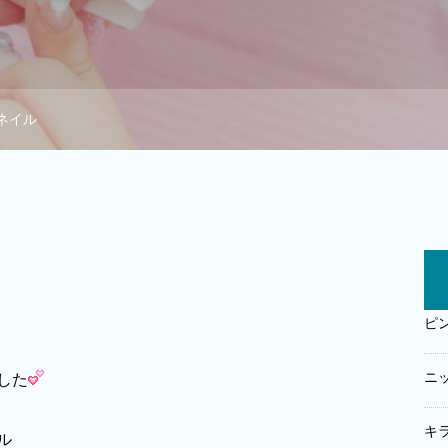
ネイル
ピ
ニ
した
キ