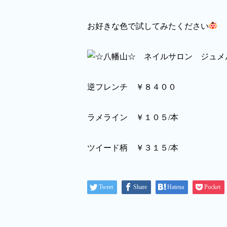
お好きな色で試してみたください
逆フレンチ ￥８４００
ラメライン ￥１０５/本
ツイード柄 ￥３１５/本
Tweet
Share
Hatena
Pocket