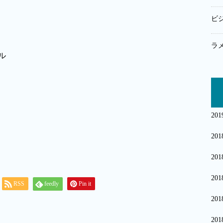
ビ
ラ
20
20
20
20
RSS
feedly
Pin it
20
20