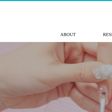
ABOUT
RES