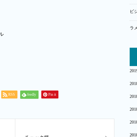
ビ
ラ
20
20
RSS
feedly
Pin it
20
20
20
20