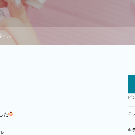
ネイル
ピ
ニ
した
キ