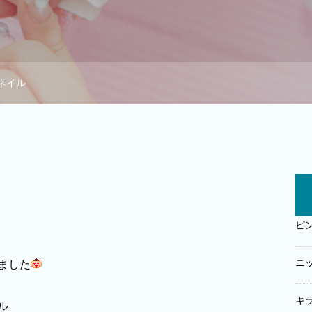
ネイル
ピ
ニ
ました
キ