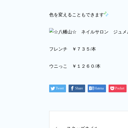
色を変えることもできます
フレンチ ￥７３５/本
ウニっこ ￥１２６０/本
Tweet
Share
Hatena
Pocket