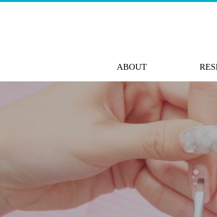
ABOUT
RES