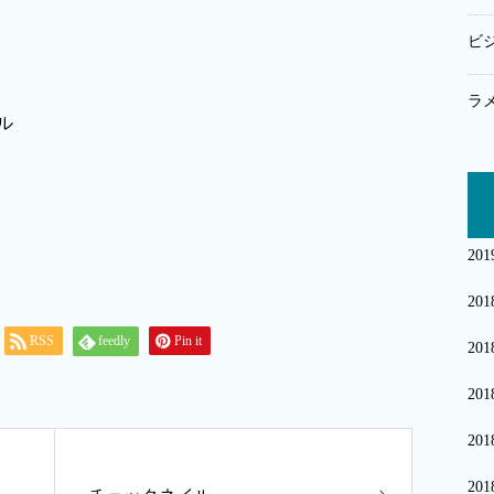
ビ
ラ
20
20
RSS
feedly
Pin it
20
20
20
20